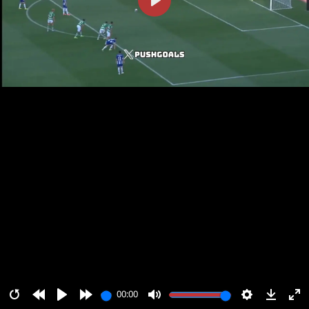
پخش
00:00
00:00